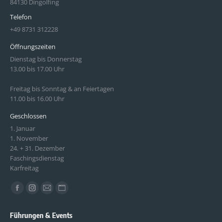
84130 Dingolfing
Telefon
+49 8731 312228
Öffnungszeiten
Dienstag bis Donnerstag
13.00 bis 17.00 Uhr
Freitag bis Sonntag & an Feiertagen
11.00 bis 16.00 Uhr
Geschlossen
1. Januar
1. November
24. + 31. Dezember
Faschingsdienstag
Karfreitag
Finden Sie uns auf:
Facebook
Instagram
E-
Website
page
page
Mail
page
Führungen & Events
opens
opens
page
opens