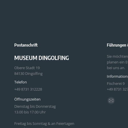
Postanschrift
Führungen 
Sie möchten
MUSEUM DINGOLFING
planen ein E
Obere Stadt 19
bei uns an.
84130 Dingolfing
Information
Telefon
Fischerei 9
+49 8731 312228
+49 8731 32
Öffnungszeiten
Finden Sie u
E-
Dienstag bis Donnerstag
Mail
13.00 bis 17.00 Uhr
page
Freitag bis Sonntag & an Feiertagen
opens