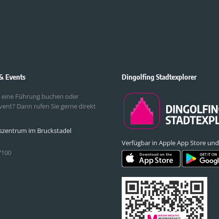
& Events
Dingolfing Stadtexplorer
 eine Führung buchen oder
vent? Dann rufen Sie gerne direkt
szentrum im Bruckstadel
Verfügbar in Apple App Store und
7100
ns auf: